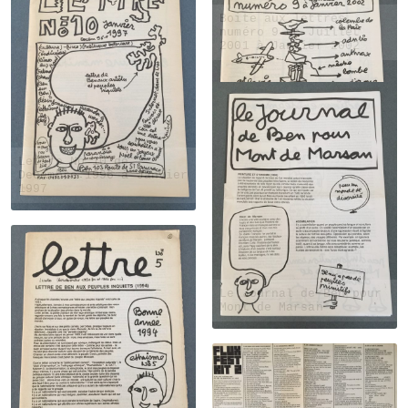
Boite aux lettres
numéro 9 de Juillet
2001 à Janvier 2002
Lettre No 10 de
Decembre 1996 à Janvier
1997
Le Journal de Ben pour
Mont de Marsan