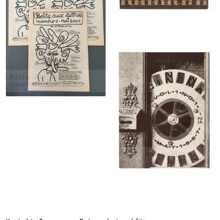
(Andy Warhol Issue)
Boite aux lettres
numéro 6 Mai 2000
New Cinema Bulletin,
Vol. 1, No. 1, May 1967