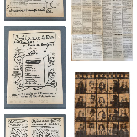
Lettre No 5. LETTRE DE
BEN AUX PEUPLES
INQUIETS (1994)
FLUX FEST KIT 2
Boite aux lettres
numéro 7 Nov 2000
Film Culture No. 45