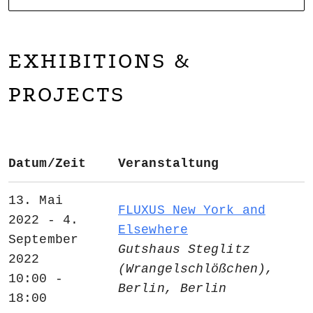
NOARTCOLLECT
DAGMAR ENGELS COLLECTION
EXHIBITIONS &
PROJECTS
Datum/Zeit
Veranstaltung
13. Mai
FLUXUS New York and
2022 - 4.
Elsewhere
September
Gutshaus Steglitz
2022
(Wrangelschlößchen),
10:00 -
Berlin, Berlin
18:00