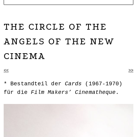
NOARTCOLLECT
DAGMAR ENGELS COLLECTION
THE CIRCLE OF THE
ANGELS OF THE NEW
CINEMA
BEITRAGSNAVIGATION
<<
>>
Bestandteil der
Cards
(1967-1970)
für die
Film Makers’ Cinematheque
.