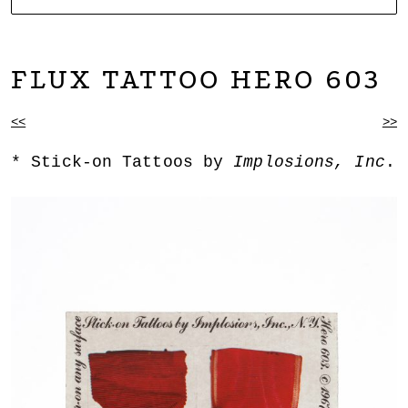
NOARTCOLLECT
DAGMAR ENGELS COLLECTION
FLUX TATTOO HERO 603
BEITRAGSNAVIGATION
<<
>>
Stick-on Tattoos by
Implosions, Inc
.