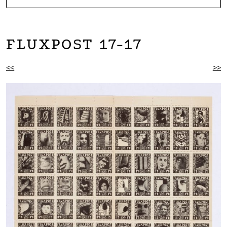
NOARTCOLLECT
DAGMAR ENGELS COLLECTION
FLUXPOST 17-17
BEITRAGSNAVIGATION
<<
>>