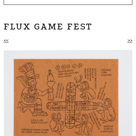
NOARTCOLLECT
DAGMAR ENGELS COLLECTION
FLUX GAME FEST
BEITRAGSNAVIGATION
<<
>>