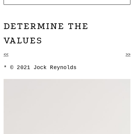
NOARTCOLLECT
DAGMAR ENGELS COLLECTION
DETERMINE THE
VALUES
BEITRAGSNAVIGATION
<<
>>
© 2021 Jock Reynolds