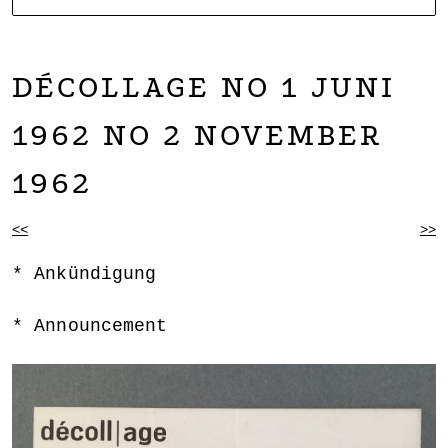
NOARTCOLLECT
DAGMAR ENGELS COLLECTION
DÉCOLLAGE NO 1 JUNI
1962 NO 2 NOVEMBER
1962
BEITRAGSNAVIGATION
<<
>>
Ankündigung
Announcement